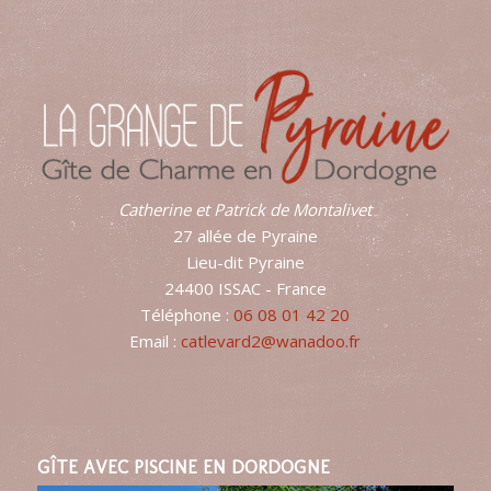
Catherine et Patrick de Montalivet
27 allée de Pyraine
Lieu-dit Pyraine
24400 ISSAC - France
Téléphone :
06 08 01 42 20
Email :
catlevard2@wanadoo.fr
GÎTE AVEC PISCINE EN DORDOGNE